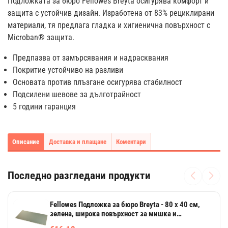
Подложката за бюро Fellowes Breyta осигурява комфорт и
защита с устойчив дизайн. Изработена от 83% рециклирани
материали, тя предлага гладка и хигиенична повърхност с
Microban® защита.
Предпазва от замърсявания и надрасквания
Покритие устойчиво на разливи
Основата против плъзгане осигурява стабилност
Подсилени шевове за дълготрайност
5 години гаранция
Описание
Доставка и плащане
Коментари
Последно разгледани продукти
Fellowes Подложка за бюро Breyta - 80 х 40 см,
зелена, широка повърхност за мишка и
клавиатура