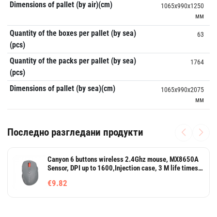
Dimensions of pallet (by air)(cm)
1065x990x1250
мм
Quantity of the boxes per pallet (by sea)
63
(pcs)
Quantity of the packs per pallet (by sea)
1764
(pcs)
Dimensions of pallet (by sea)(cm)
1065x990x2075
мм
Последно разгледани продукти
Canyon 6 buttons wireless 2.4Ghz mouse, MX8650A
Sensor, DPI up to 1600,Injection case, 3 M life times
left and right switches, 2xAAA battery, ABS material.
€9.82
Size: 105x71x40mm, Weight: 59g, Dark grey