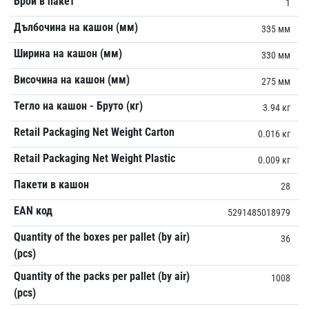
Брой в пакет
1
Дълбочина на кашон (мм)
335 мм
Ширина на кашон (мм)
330 мм
Височина на кашон (мм)
275 мм
Тегло на кашон - Бруто (кг)
3.94 кг
Retail Packaging Net Weight Carton
0.016 кг
Retail Packaging Net Weight Plastic
0.009 кг
Пакети в кашон
28
EAN код
5291485018979
Quantity of the boxes per pallet (by air)
36
(pcs)
Quantity of the packs per pallet (by air)
1008
(pcs)