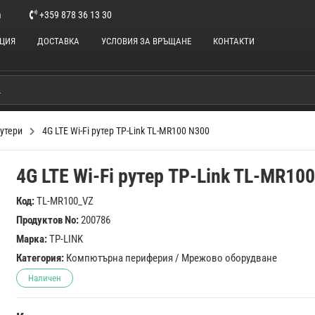
m
+359 878 36 13 30
НЦИЯ
ДОСТАВКА
УСЛОВИЯ ЗА ВРЪЩАНЕ
КОНТАКТИ
утери
4G LTE Wi-Fi рутер TP-Link TL-MR100 N300
4G LTE Wi-Fi рутер TP-Link TL-MR10
Код:
TL-MR100_VZ
Продуктов No:
200786
Марка:
TP-LINK
Категория:
Компютърна периферия
/
Мрежово оборудване
Наличен