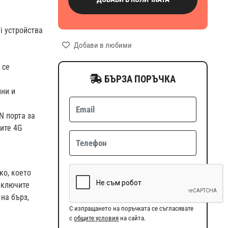
i устройства
Добави в любими
 се
БЪРЗА ПОРЪЧКА
лни и
N порта за
ите 4G
ко, което
 включите
 на бърз,
С изпращането на поръчката се съгласявате
с
общите условия
на сайта.