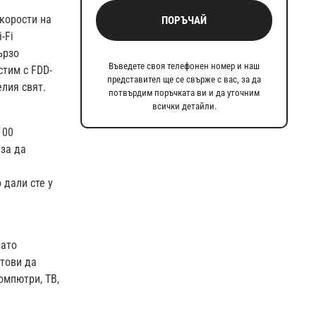
скорости на
ПОРЪЧАЙ
-Fi
ързо
Въведете своя телефонен номер и наш
стим с FDD-
представител ще се свърже с вас, за да
елия свят.
потвърдим поръчката ви и да уточним
всички детайли.
100
 за да
 дали сте у
като
отови да
омпютри, ТВ,