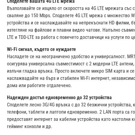
Споделете вашата 4G LTE мрежа
Възползвайте се изцяло от скоростта на 4G LTE мрежата със 
сваляне до 150 Mbps. Споделете 4G LTE мрежа с множество Wi
устройства и се наслаждавайте на непрекъснати HD филми, б
изтегляне на файлове и плавни видео чатове. Напълно съвме
LTE и TDD-LTE за работа с повечето доставчици на услуги по ц
Wi-Fi сигнал, където се нуждаете
Насладете се на неограничено удобство и универсалност. MR
осигурява универсална съвместимост с 2 модерни LTE антени,
излъчи гладка връзка. Просто включете микро SIM карта и се
наслажвадайте на бърз и стабилен Wi-Fi интернет, независимо
дома или работите отдалечено.
Надежден достъп едновременно до 32 устройства
Споделете лесно 3G/4G връзка с до 32 безжични устройства, 
телефони, таблети и лаптопи едновременно. 2 LAN порта са г
предоставят интернет за кабелни устройства като настолни к
гейминг конзоли и др.