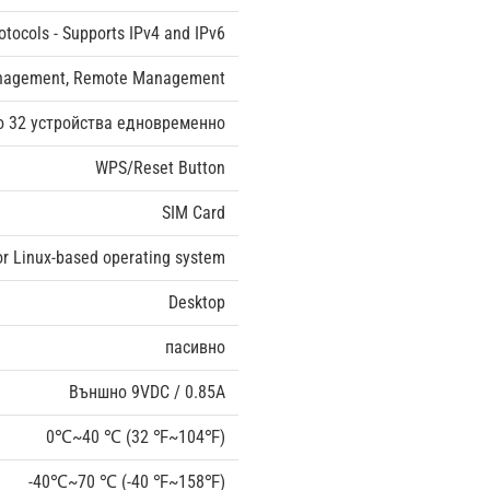
otocols - Supports IPv4 and IPv6
anagement, Remote Management
о 32 устройства едновременно
WPS/Reset Button
SIM Card
r Linux-based operating system
Desktop
пасивно
Външно 9VDC / 0.85A
0℃~40 ℃ (32 ℉~104℉)
-40℃~70 ℃ (-40 ℉~158℉)