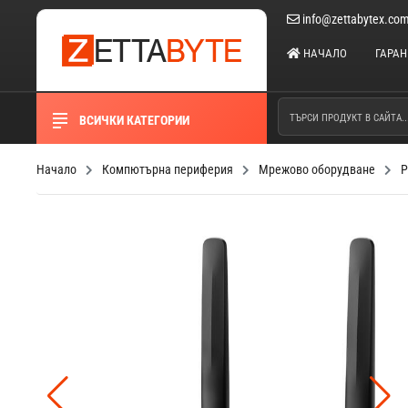
info@zettabytex.co
НАЧАЛО
ГАРА
ВСИЧКИ КАТЕГОРИИ
Начало
Компютърна периферия
Мрежово оборудване
Р