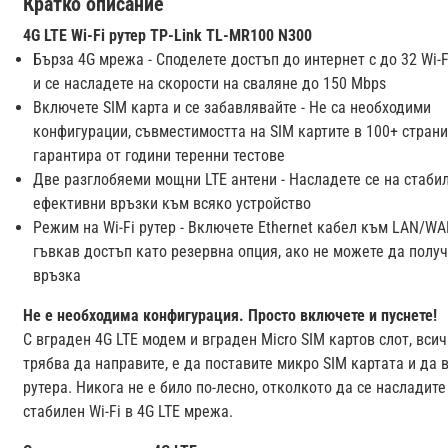
Кратко описание
4G LTE Wi-Fi рутер TP-Link TL-MR100 N300
Бърза 4G мрежа - Споделете достъп до интернет с до 32 Wi-F
и се насладете на скорости на сваляне до 150 Mbps
Включете SIM карта и се забавлявайте - Не са необходими
конфигурации, съвместимостта на SIM картите в 100+ страни
гарантира от години теренни тестове
Две разглобяеми мощни LTE антени - Насладете се на стаби
ефективни връзки към всяко устройство
Режим на Wi-Fi рутер - Включете Ethernet кабел към LAN/WA
гъвкав достъп като резервна опция, ако не можете да получ
връзка
Не е необходима конфигурация. Просто включете и пуснете!
С вграден 4G LTE модем и вграден Micro SIM картов слот, всич
трябва да направите, е да поставите микро SIM картата и да
рутера. Никога не е било по-лесно, отколкото да се насладите
стабилен Wi-Fi в 4G LTE мрежа.