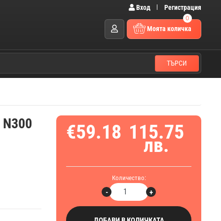
Вход
Регистрация
0
Моята количка
ТЪРСИ
0 N300
€59.18
115.75
лв.
Количество:
-
+
ДОБАВИ В КОЛИЧКАТА