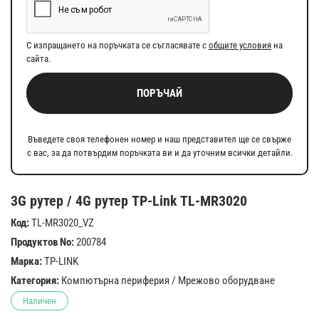
С изпращането на поръчката се съгласявате с
общите условия
на
сайта.
ПОРЪЧАЙ
Въведете своя телефонен номер и наш представител ще се свърже
с вас, за да потвърдим поръчката ви и да уточним всички детайли.
3G рутер / 4G рутер TP-Link TL-MR3020
Код:
TL-MR3020_VZ
Продуктов No:
200784
Марка:
TP-LINK
Категория:
Компютърна периферия
/
Мрежово оборудване
Наличен