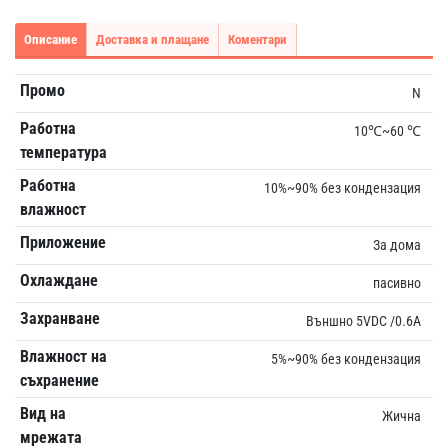
Описание
Доставка и плащане
Коментари
Промо
N
Работна
10℃~60 ℃
температура
Работна
10%~90% без кондензация
влажност
Приложение
За дома
Охлаждане
пасивно
Захранване
Външно 5VDC /0.6A
Влажност на
5%~90% без кондензация
съхранение
Вид на
Жична
мрежата