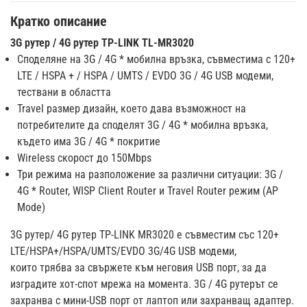
Кратко описание
3G рутер / 4G рутер TP-LINK TL-MR3020
Споделяне на 3G / 4G * мобилна връзка, съвместима с 120+
LTE / HSPA + / HSPA / UMTS / EVDO 3G / 4G USB модеми,
тествани в областта
Travel размер дизайн, което дава възможност на
потребителите да споделят 3G / 4G * мобилна връзка,
където има 3G / 4G * покритие
Wireless скорост до 150Mbps
Три режима на разположение за различни ситуации: 3G /
4G * Router, WISP Client Router и Travel Router режим (AP
Mode)
3G рутер/ 4G рутер TP-LINK MR3020 е съвместим със 120+
LTE/HSPA+/HSPA/UMTS/EVDO 3G/4G USB модеми,
които трябва за свържете към неговия USB порт, за да
изградите хот-спот мрежа на момента. 3G / 4G рутерът се
захранва с мини-USB порт от лаптоп или захранващ адаптер.