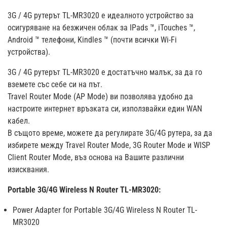
3G / 4G рутерът
TL-MR3020 е идеалното устройство за
осигуряване на безжичен облак за IPads ™, iTouches ™,
Android ™ телефони, Kindles ™ (почти всички Wi-Fi
устройства).
3G / 4G рутерът
TL-MR3020 е достатъчно малък, за да го
вземете със себе си на път.
Travel Router Mode (AP Mode) ви позволява удобно да
настроите интернет връзката си, използвайки един WAN
кабел.
В същото време, можете да регулирате 3G/4G рутера, за да
избирете между Travel Router Mode, 3G Router Mode и WISP
Client Router Mode, въз основа на Вашите различни
изисквания.
Portable 3G/4G Wireless N Router TL-MR3020:
Power Adapter for Portable 3G/4G Wireless N Router TL-
MR3020