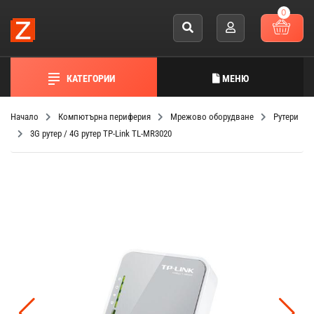
0
КАТЕГОРИИ
МЕНЮ
Начало
Компютърна периферия
Мрежово оборудване
Рутери
3G рутер / 4G рутер TP-Link TL-MR3020