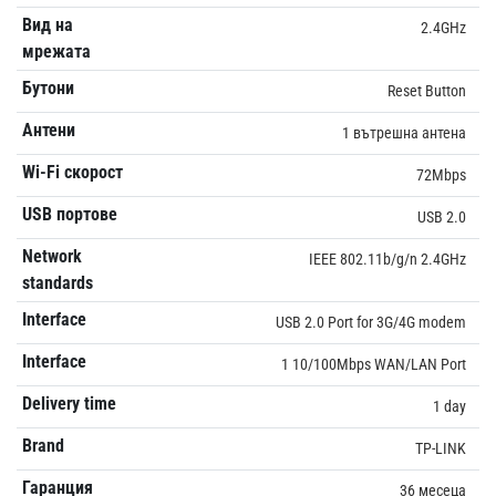
Вид на
2.4GHz
мрежата
Бутони
Reset Button
Антени
1 вътрешна антена
Wi-Fi скорост
72Mbps
USB портове
USB 2.0
Network
IEEE 802.11b/g/n 2.4GHz
standards
Interface
USB 2.0 Port for 3G/4G modem
Interface
1 10/100Mbps WAN/LAN Port
Delivery time
1 day
Brand
TP-LINK
Гаранция
36 месеца