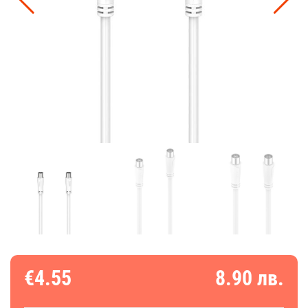
€4.55
8.90 лв.