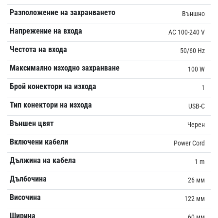
Разположение на захранването
Външно
Напрежение на входа
AC 100-240 V
Честота на входа
50/60 Hz
Максимално изходно захранване
100 W
Брой конектори на изхода
1
Тип конектори на изхода
USB-C
Външен цвят
Черен
Включени кабели
Power Cord
Дължина на кабела
1 m
Дълбочина
26 мм
Височина
122 мм
Ширина
60 мм