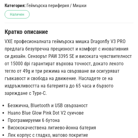
Категория:
Геймърска периферия
/
Мишки
Наличен
Кратко описание
VXE професионалната геймърска мишка Dragonfly V3 PRO
предлага безупречна прецизност и комфорт с иновативния
си дизайн. Сензорът PAW 3395 SE и високата чувствителност
от 15000 dpi гарантират върхова точност, докато лекото
тегло от 49g и три режима на свързване ви осигуряват
гъвкавост и свобода на движение. Насладете се на
издръжливостта на батерията до 65 часа и бързото
зареждане с Type-C.
Безжична, Bluetooth и USB свързаност
Huano Blue Glow Pink Dot V2 суичове
Програмируеми 6 бутона
Висококачествена литиево-йонна батерия
Лек корпус с гладко, матово покритие