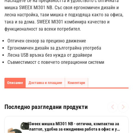
Насладете се на прецизността и удобството с оптичната
мишка SWEEX MI301 NB. Със своя ергономичен дизайн и
лесна настройка, тази мишка е подходяща както за офиса,
така и за дома. SWEEX MI301 комбинира качество и
функционалност за всеки потребител.
Оптичен сензор за прецизно движение
Ергономичен дизайн за дълготрайна употреба
Лесна USB връзка без нужда от драйвери
Съвместимост с повечето операционни системи
Описание
Доставка и плащане
Коментари
Последно разгледани продукти
Sweex мишка MI301 NB - оптична, компактна за
лаптоп, удобна за ежедневна работа в офис и у