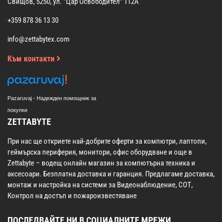
Свищов, 5250, ул. "Цар Освободител" 112А
+359 878 36 13 30
info@zettabytex.com
Към контакти
Pazaruvaj - Надежден помощник за
покупки
ZETTABYTE
При нас ще откриете най-добрите оферти за компютри, лаптопи,
геймърска периферия, монитори, офис оборудване и още в
Zettabyte – водещ онлайн магазин за компютърна техника и
аксесоари. Безплатна доставка и гаранция. Предлагаме доставка,
монтаж и настройка на системи за Видеонаблюдение, СОТ,
Контрол на достъп и пожароизвестяване
ПОСЛЕДВАЙТЕ НИ В СОЦИАЛНИТЕ МРЕЖИ