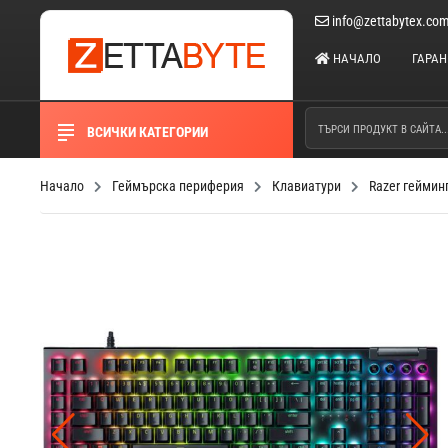
info@zettabytex.co
НАЧАЛО
ГАРА
ВСИЧКИ КАТЕГОРИИ
Начало
Геймърска периферия
Клавиатури
Razer геймин