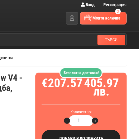
Вход
Регистрация
0
Моята количка
ТЪРСИ
одсветка
Безплатна доставка!
w V4 -
€207.57
405.97
дба,
лв.
Количество:
-
+
ДОБАВИ В КОЛИЧКАТА