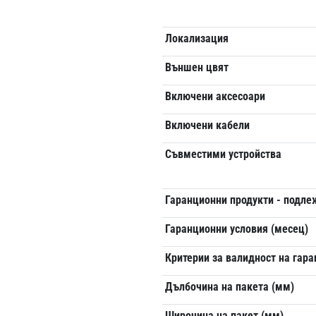
Локализация
Външен цвят
Включени аксесоари
Включени кабели
Съвместими устройства
Гаранционни продукти - подл
Гаранционни условия (месец)
Критерии за валидност на гар
Дълбочина на пакета (мм)
Широчина на пакет (мм)