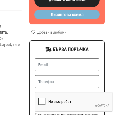
Лизингова схема
а
ията.
Добави в любими
ри
ayout, тя е
БЪРЗА ПОРЪЧКА
С изпращането на поръчката се съгласявате