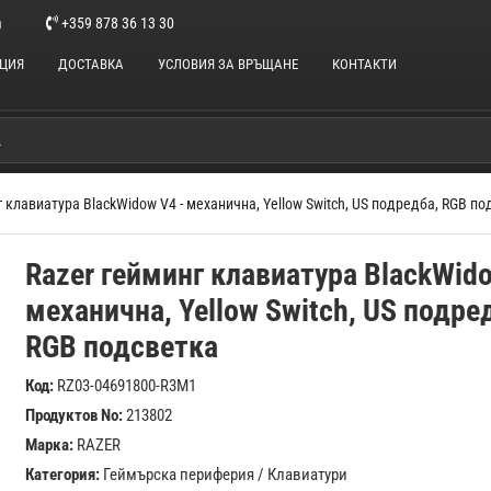
m
+359 878 36 13 30
НЦИЯ
ДОСТАВКА
УСЛОВИЯ ЗА ВРЪЩАНЕ
КОНТАКТИ
г клавиатура BlackWidow V4 - механична, Yellow Switch, US подредба, RGB п
Razer гейминг клавиатура BlackWido
механична, Yellow Switch, US подре
RGB подсветка
Код:
RZ03-04691800-R3M1
Продуктов No:
213802
Марка:
RAZER
Категория:
Геймърска периферия
/
Клавиатури