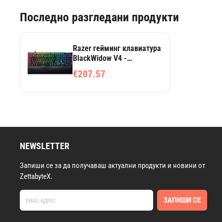
Последно разгледани продукти
Razer гейминг клавиатура
BlackWidow V4 -
механична, Yellow Switch,
€207.57
US подредба, RGB
подсветка
NEWSLETTER
Запиши се за да получаваш актуални продукти и новини от
ZettabyteX.
ЗАПИШИ СЕ