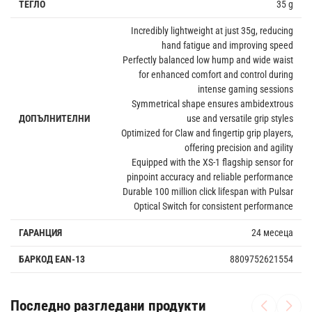
ТЕГЛО
35 g
Incredibly lightweight at just 35g, reducing
hand fatigue and improving speed
Perfectly balanced low hump and wide waist
for enhanced comfort and control during
intense gaming sessions
Symmetrical shape ensures ambidextrous
ДОПЪЛНИТЕЛНИ
use and versatile grip styles
Optimized for Claw and fingertip grip players,
offering precision and agility
Equipped with the XS-1 flagship sensor for
pinpoint accuracy and reliable performance
Durable 100 million click lifespan with Pulsar
Optical Switch for consistent performance
ГАРАНЦИЯ
24 месеца
БАРКОД EAN-13
8809752621554
Последно разгледани продукти