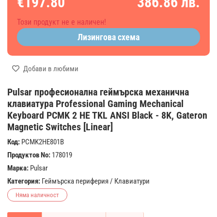
€197.80
386.86 лв.
Този продукт не е наличен!
Лизингова схема
Добави в любими
Pulsar професионална геймърска механична
клавиатура Professional Gaming Mechanical
Keyboard PCMK 2 HE TKL ANSI Black - 8K, Gateron
Magnetic Switches [Linear]
Код:
PCMK2HE801B
Продуктов No:
178019
Марка:
Pulsar
Категория:
Геймърска периферия
/
Клавиатури
Няма наличност