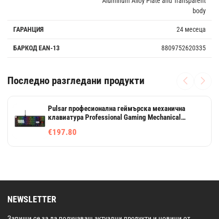
Aluminum Alloy Plate and Transparent
body
ГАРАНЦИЯ
24 месеца
БАРКОД EAN-13
8809752620335
Последно разгледани продукти
Pulsar професионална геймърска механична
клавиатура Professional Gaming Mechanical
Keyboard PCMK 2 HE TKL ANSI Black - 8K, Gateron
€197.80
Magnetic Switches [Linear]
NEWSLETTER
Запиши се за да получаваш актуални продукти и новини от