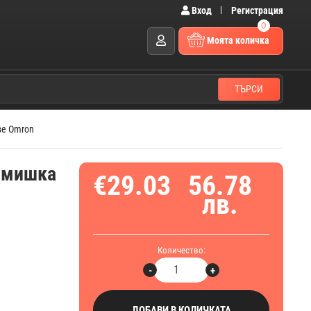
Вход
Регистрация
0
Моята количка
ТЪРСИ
ве Omron
 мишка
€29.03
56.78
лв.
Количество:
-
+
ДОБАВИ В КОЛИЧКАТА