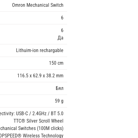
Omron Mechanical Switch
6
6
Да
Lithuim-ion rechargable
150 cm
116.5 x 62.9 x 38.2 mm
Бял
59 g
ctivity: USB-C / 2.4GHz / BT 5.0
TTC® Silver Scroll Wheel
hanical Switches (100M clicks)
OPSPEED® Wireless Technology