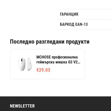
ГАРАНЦИЯ
БАРКОД EAN-13
Последно разгледани продукти
MCHOSE професионална
геймърска мишка G3 V2
White - безжична, 1000
€29.03
Hz, механични суичове
Omron
NEWSLETTER