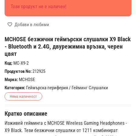
Този продукт не е наличен!
Добави в любими
MCHOSE безжични геймърски слушалки X9 Black
- Bluetooth и 2.4G, двурежимна връзка, черен
цвят
Код:
MC-X9-2
Продуктов No:
212925
Марка:
MCHOSE
Категория:
Геймърска периферия
/
Гейминг Слушалки
Няма наличност
Кратко описание
Изживей гейминга с MCHOSE Wireless Gaming Headphones -
X9 Black. Тези безжични слушалки от 1211 комбинират