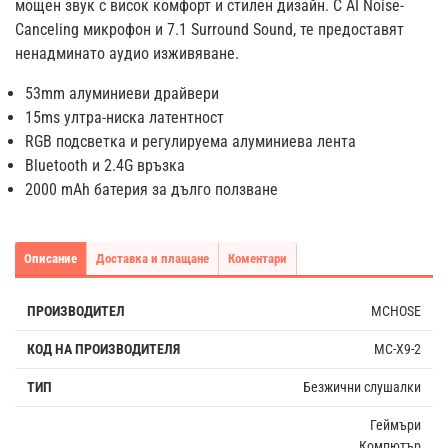
мощен звук с висок комфорт и стилен дизайн. С AI Noise-
Canceling микрофон и 7.1 Surround Sound, те предоставят
ненадминато аудио изживяване.
53mm алуминиеви драйвери
15ms ултра-ниска латентност
RGB подсветка и регулируема алуминиева лента
Bluetooth и 2.4G връзка
2000 mAh батерия за дълго ползване
Описание
Доставка и плащане
Коментари
ПРОИЗВОДИТЕЛ
MCHOSE
КОД НА ПРОИЗВОДИТЕЛЯ
MC-X9-2
ТИП
Безжични слушалки
Геймъри
Компютър