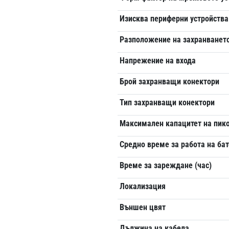
Изисква периферни устройства
Разположение на захранванет
Напрежение на входа
Брой захранващи конектори
Тип захранващи конектори
Максимален капацитет на пико
Средно време за работа на ба
Време за зареждане (час)
Локализация
Външен цвят
Дължина на кабела