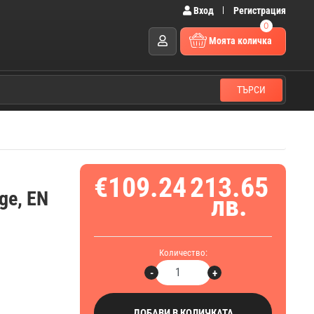
Вход
Регистрация
0
Моята количка
ТЪРСИ
€109.24
213.65
ge, EN
лв.
Количество:
-
+
ДОБАВИ В КОЛИЧКАТА