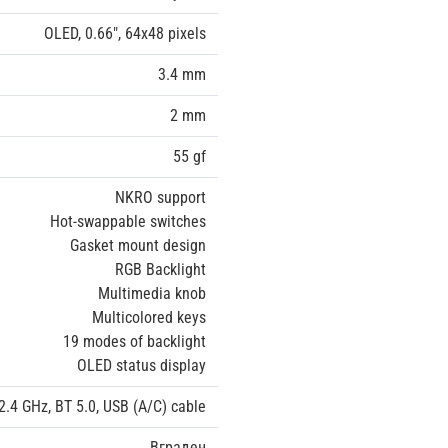
OLED, 0.66", 64x48 pixels
3.4 mm
2 mm
55 gf
NKRO support
Hot-swappable switches
Gasket mount design
RGB Backlight
Multimedia knob
Multicolored keys
19 modes of backlight
OLED status display
2.4 GHz, BT 5.0, USB (A/C) cable
Вграден