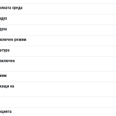
олната среда
здух
духа
изключен режим
атура
изключен
ежим
ежащи на
анцията