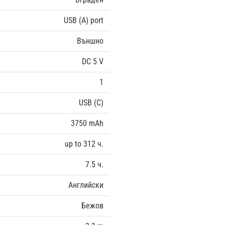
USB (A) port
Външно
DC 5 V
1
USB (C)
3750 mAh
up to 312 ч.
7.5 ч.
Английски
Бежов