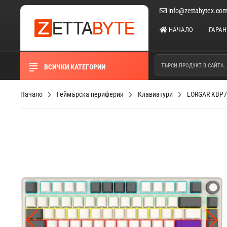
info@zettabytex.co
НАЧАЛО
ГАРА
ВСИЧКИ КАТЕГОРИИ
Начало
Геймърска периферия
Клавиатури
LORGAR KBP70