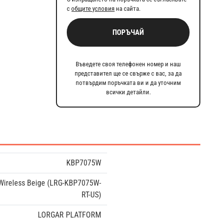
с
общите условия
на сайта.
ПОРЪЧАЙ
Въведете своя телефонен номер и наш
представител ще се свърже с вас, за да
потвърдим поръчката ви и да уточним
всички детайли.
KBP7075W
Wireless Beige (LRG-KBP7075W-
RT-US)
LORGAR PLATFORM