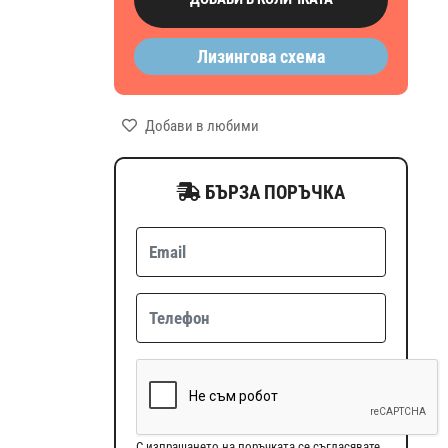
Лизингова схема
Добави в любими
БЪРЗА ПОРЪЧКА
С изпращането на поръчката се съгласявате