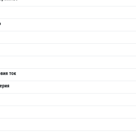
о
вия ток
терия