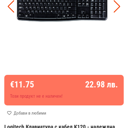
€11.75
22.98 лв.
Този продукт не е наличен!
Добави в любими
Logitech Клавиатура с кабел K120 - надеждна