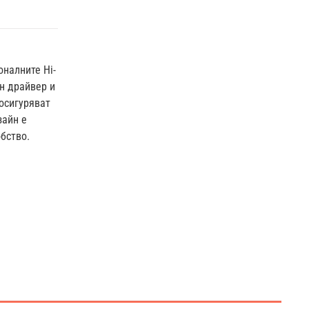
налните Hi-
ен драйвер и
осигуряват
зайн е
бство.