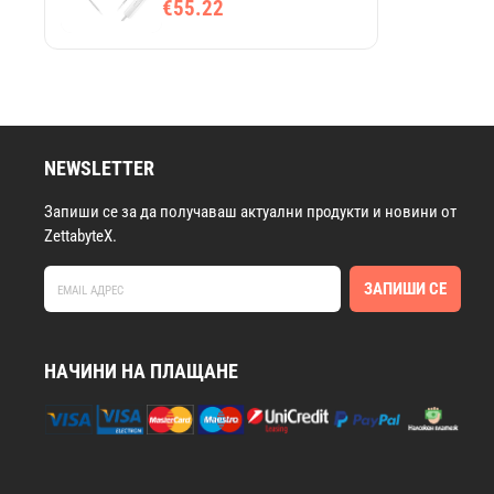
€55.22
вътрешноканални, с
микрофон за мониторинг
NEWSLETTER
Запиши се за да получаваш актуални продукти и новини от
ZettabyteX.
ЗАПИШИ СЕ
НАЧИНИ НА ПЛАЩАНЕ