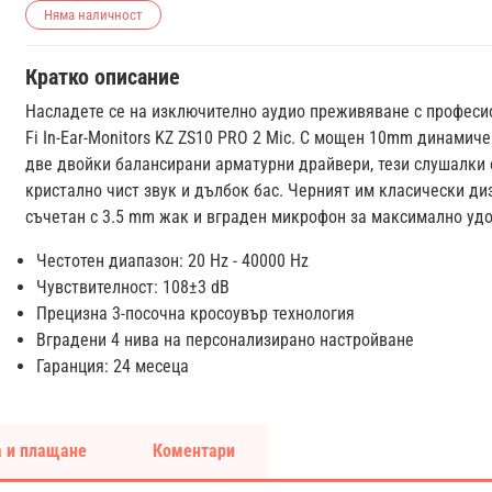
Няма наличност
Кратко описание
Насладете се на изключително аудио преживяване с професио
Fi In-Ear-Monitors KZ ZS10 PRO 2 Mic. С мощен 10mm динамич
две двойки балансирани арматурни драйвери, тези слушалки 
кристално чист звук и дълбок бас. Черният им класически ди
съчетан с 3.5 mm жак и вграден микрофон за максимално удо
Честотен диапазон: 20 Hz - 40000 Hz
Чувствителност: 108±3 dB
Прецизна 3-посочна кросоувър технология
Вградени 4 нива на персонализирано настройване
Гаранция: 24 месеца
 и плащане
Коментари