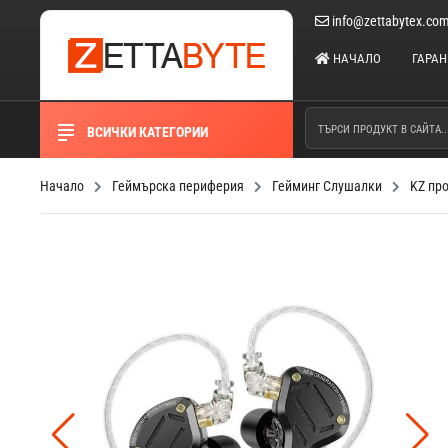
info@zettabytex.co
НАЧАЛО
ГАРА
ВСИЧКИ КАТЕГОРИИ
Начало
Геймърска периферия
Гейминг Слушалки
KZ про