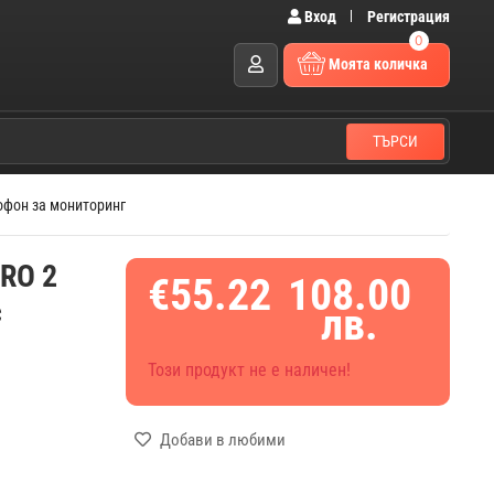
Вход
Регистрация
0
Моята количка
ТЪРСИ
рофон за мониторинг
RO 2
€55.22
108.00
с
лв.
Този продукт не е наличен!
Добави в любими