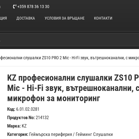
m
+359 878 36 13 30
НЦИЯ
ДОСТАВКА
УСЛОВИЯ ЗА ВРЪЩАНЕ
КОНТАКТИ
фесионални слушалки ZS10 PRO 2 Mic - Hi-Fi звук, вътрешноканални, с мик
KZ професионални слушалки ZS10 P
Mic - Hi-Fi звук, вътрешноканални, 
микрофон за мониторинг
Код:
6.01.02.0281
Продуктов No:
214132
Марка:
KZ
Категория:
Геймърска периферия
/
Гейминг Слушалки