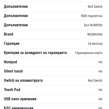
Допълнителни
Red Switch
Допълнителни
RGB подсветка
Допълнителни
Без NUMPAD
Brand
REDRAGON
Гаранция
24 месеца
Критерии за валидност на гаранцията
Гаранционна карта
Numpad
Не
Silent touch
Не
Switch на клавиатурата
Red Switch
Touch Pad
Не
USB nano приемник
Не
БДС кирилизация
Не