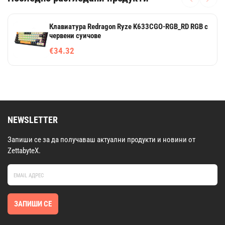
Клавиатура Redragon Ryze K633CGO-RGB_RD RGB с
червени суичове
€34.32
NEWSLETTER
Запиши се за да получаваш актуални продукти и новини от
ZettabyteX.
ЗАПИШИ СЕ