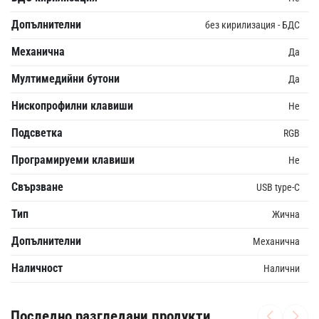
Допълнителни
без кирилизация - БДС
Механична
Да
Мултимедийни бутони
Да
Нископрофилни клавиши
Не
Подсветка
RGB
Програмируеми клавиши
Не
Свързване
USB type-C
Тип
Жична
Допълнителни
Механична
Наличност
Налични
Последно разгледани продукти