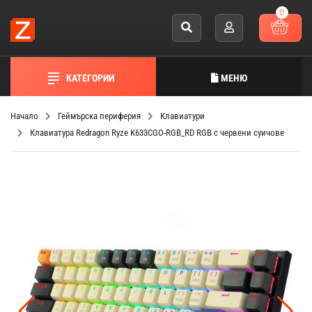
0
КАТЕГОРИИ
МЕНЮ
Начало
Геймърска периферия
Клавиатури
Клавиатура Redragon Ryze K633CGO-RGB_RD RGB с червени суичове