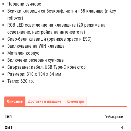
Червени суичове
Всички клавиши са безконфликтни - 68 клавиша (n-key
rollover)
RGB LED осветление на клавишите (20 режима на
осветяване, настройка на интензитета)
Сиво-бели клавиши (оранжев space и ESC)
Заключване на WIN клавиша
Метален корпус
Включени резервни суичове
Свързване: кабел, USB Type-C конектор
Размери: 310 x 104 x 34 мм
Тегло: 620 гр.
Описание
Доставка и плащане
Коментари
Тип
Геймърски
ХИТ
N