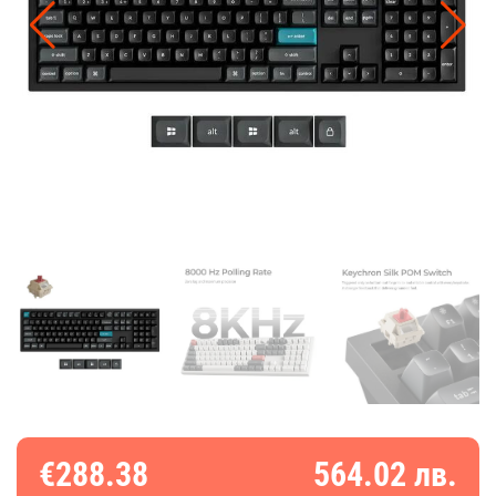
€288.38
564.02 лв.