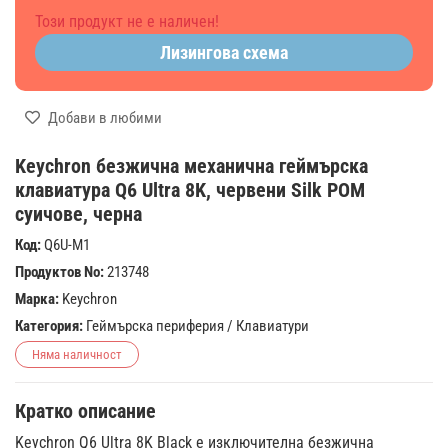
Този продукт не е наличен!
Лизингова схема
Добави в любими
Keychron безжична механична геймърска
клавиатура Q6 Ultra 8K, червени Silk POM
суичове, черна
Код:
Q6U-M1
Продуктов No:
213748
Марка:
Keychron
Категория:
Геймърска периферия
/
Клавиатури
Няма наличност
Кратко описание
Keychron Q6 Ultra 8K Black е изключителна безжична