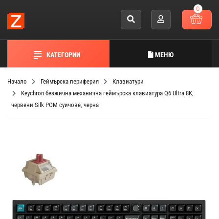
0
КАТЕГОРИИ
МЕНЮ
Начало
Геймърска периферия
Клавиатури
Keychron безжична механична геймърска клавиатура Q6 Ultra 8K,
червени Silk POM суичове, черна