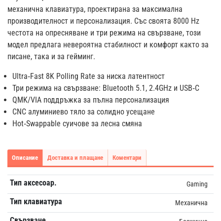
механична клавиатура, проектирана за максимална
производителност и персонализация. Със своята 8000 Hz
честота на опресняване и три режима на свързване, този
модел предлага невероятна стабилност и комфорт както за
писане, така и за гейминг.
Ultra‑Fast 8K Polling Rate за ниска латентност
Три режима на свързване: Bluetooth 5.1, 2.4GHz и USB‑C
QMK/VIA поддръжка за пълна персонализация
CNC алуминиево тяло за солидно усещане
Hot‑Swappable суичове за лесна смяна
Описание
Доставка и плащане
Коментари
Тип аксесоар.
Gaming
Тип клавиатура
Механична
Свързване