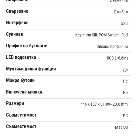
Безжична
Свързване
С кабел
Интерфейс
USB
Суичове
Keychron Silk POM Switch - Red
Профил на бутоните
Високо профилни
LED подсветка
RGB (16,8M)
Мултимедийни функции
Да
Макро бутони
Не
Включена мишка.
Не
Размери
446 x 137 x 31.09~20.6 mm
Съвместимост
PC
Съвместимост
Mac OS