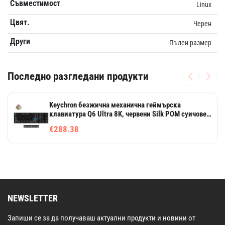
Съвместимост
Linux
Цвят.
Черен
Други
Пълен размер
Последно разгледани продукти
Keychron безжична механична геймърска
клавиатура Q6 Ultra 8K, червени Silk POM суичове,
черна
€288.38
NEWSLETTER
Запиши се за да получаваш актуални продукти и новини от