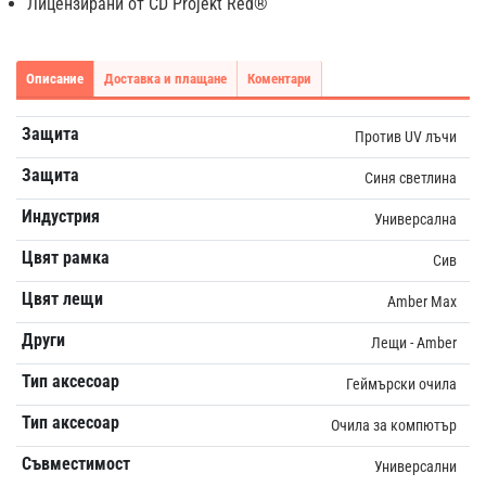
Лицензирани от CD Projekt Red®
Описание
Доставка и плащане
Коментари
Защита
Против UV лъчи
Защита
Синя светлина
Индустрия
Универсална
Цвят рамка
Сив
Цвят лещи
Amber Max
Други
Лещи - Amber
Тип аксесоар
Геймърски очила
Тип аксесоар
Очила за компютър
Съвместимост
Универсални