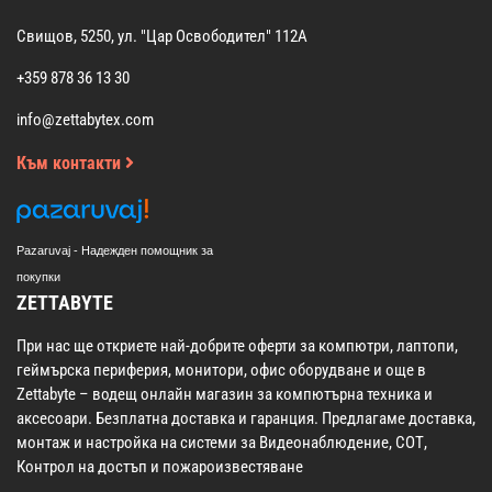
Свищов, 5250, ул. "Цар Освободител" 112А
+359 878 36 13 30
info@zettabytex.com
Към контакти
Pazaruvaj - Надежден помощник за
покупки
ZETTABYTE
При нас ще откриете най-добрите оферти за компютри, лаптопи,
геймърска периферия, монитори, офис оборудване и още в
Zettabyte – водещ онлайн магазин за компютърна техника и
аксесоари. Безплатна доставка и гаранция. Предлагаме доставка,
монтаж и настройка на системи за Видеонаблюдение, СОТ,
Контрол на достъп и пожароизвестяване