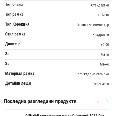
Тип очила
Стандартни
Тип рамка
Full‑rim
Тип Корекция
Защита за компютър
Стил рамка
Квадратни
Диоптър
+0.00
За
Жени
За
Мъже
Материал рамка
Неръждаема стомана
Детайли лещи
Пластмаса
Последно разгледани продукти
GUNNAR компютърни очила Cyberpunk 2077 Dex,