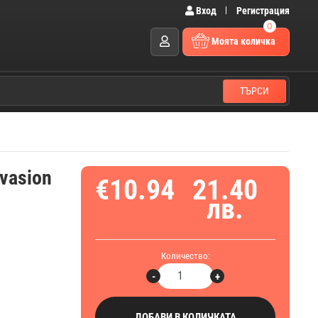
Вход
Регистрация
0
Моята количка
ТЪРСИ
nvasion
€10.94
21.40
лв.
Количество:
-
+
ДОБАВИ В КОЛИЧКАТА