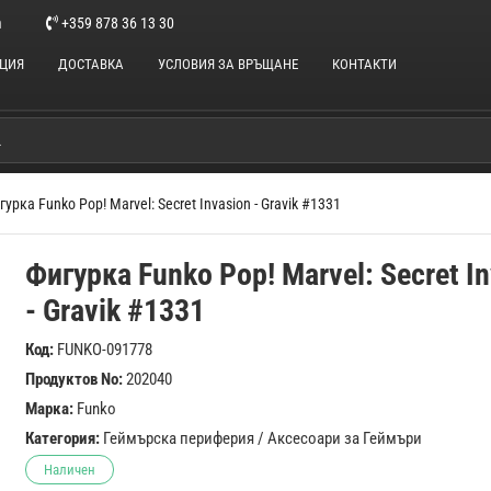
m
+359 878 36 13 30
НЦИЯ
ДОСТАВКА
УСЛОВИЯ ЗА ВРЪЩАНЕ
КОНТАКТИ
гурка Funko Pop! Marvel: Secret Invasion - Gravik #1331
Фигурка Funko Pop! Marvel: Secret I
- Gravik #1331
Код:
FUNKO-091778
Продуктов No:
202040
Марка:
Funko
Категория:
Геймърска периферия
/
Аксесоари за Геймъри
Наличен