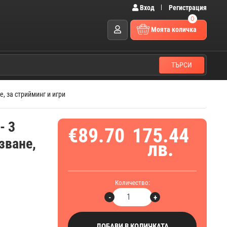
Вход
Регистрация
0
Моята количка
ТЪРСИ
е, за стрийминг и игри
- 3
€89.70
175.44
зване,
лв.
Количество:
-
+
ДОБАВИ В КОЛИЧКАТА