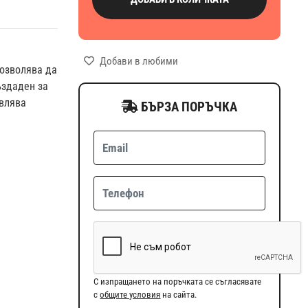
Добави в любими
позволява да
ъздаден за
авлява
БЪРЗА ПОРЪЧКА
С изпращането на поръчката се съгласявате
с
общите условия
на сайта.