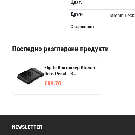
Цвят.
Други
Stream Deck 
Свързаност.
Последно разгледани продукти
Elgato Контролер Stream
Deck Pedal - 3
програмируеми педала,
€89.70
USB-C свързване, за
стрийминг и игри
NEWSLETTER