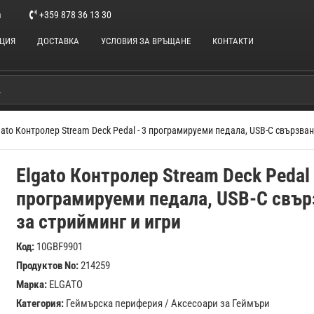
m
+359 878 36 13 30
НЦИЯ
ДОСТАВКА
УСЛОВИЯ ЗА ВРЪЩАНЕ
КОНТАКТИ
gato Контролер Stream Deck Pedal - 3 програмируеми педала, USB-C свързван
Elgato Контролер Stream Deck Pedal 
програмируеми педала, USB-C свър
за стрийминг и игри
Код:
10GBF9901
Продуктов No:
214259
Марка:
ELGATO
Категория:
Геймърска периферия
/
Аксесоари за Геймъри