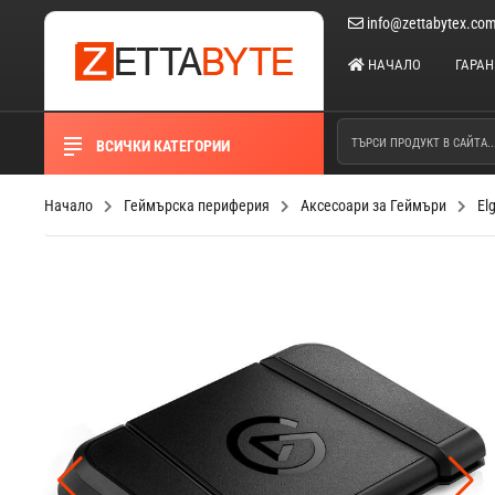
info@zettabytex.co
НАЧАЛО
ГАРА
ВСИЧКИ КАТЕГОРИИ
Начало
Геймърска периферия
Аксесоари за Геймъри
El