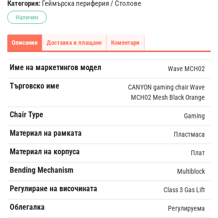
Категория:
Геймърска периферия
/
Столове
Наличен
Описание
Доставка и плащане
Коментари
Име на маркетингов модел
Wave MCH02
Търговско име
CANYON gaming chair Wave
MCH02 Mesh Black Orange
Chair Type
Gaming
Материал на рамката
Пластмаса
Материал на корпуса
Плат
Bending Mechanism
Multiblock
Регулиране на височината
Class 3 Gas Lift
Облегалка
Регулируема