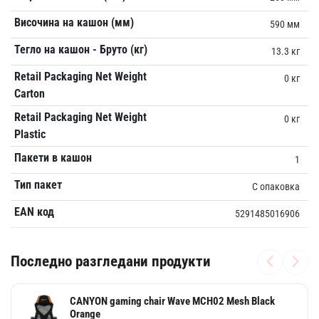
Височина на кашон (мм)
590 мм
Тегло на кашон - Бруто (кг)
13.3 кг
Retail Packaging Net Weight
0 кг
Carton
Retail Packaging Net Weight
0 кг
Plastic
Пакети в кашон
1
Тип пакет
С опаковка
EAN код
5291485016906
Последно разгледани продукти
CANYON gaming chair Wave MCH02 Mesh Black
Orange