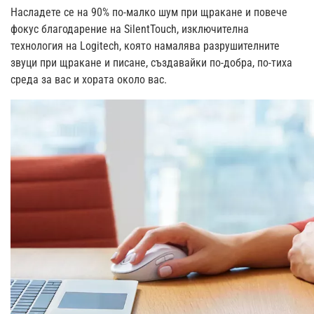
Насладете се на 90% по-малко шум при щракане и повече
фокус благодарение на SilentTouch, изключителна
технология на Logitech, която намалява разрушителните
звуци при щракане и писане, създавайки по-добра, по-тиха
среда за вас и хората около вас.