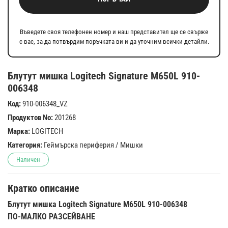
Въведете своя телефонен номер и наш представител ще се свърже
с вас, за да потвърдим поръчката ви и да уточним всички детайли.
Блутут мишка Logitech Signature M650L 910-
006348
Код:
910-006348_VZ
Продуктов No:
201268
Марка:
LOGITECH
Категория:
Геймърска периферия
/
Мишки
Наличен
Кратко описание
Блутут мишка Logitech Signature M650L 910-006348
ПО-МАЛКО РАЗСЕЙВАНЕ