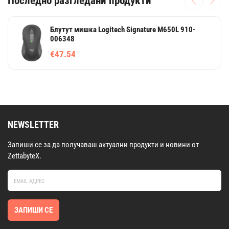
Последно разгледани продукти
Блутут мишка Logitech Signature M650L 910-
006348
€47.54
NEWSLETTER
Запиши се за да получаваш актуални продукти и новини от
ZettabyteX.
ЗАПИШИ СЕ