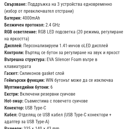
Свързване:
Поддръжка на 3 устройства едновременно
(избор от превключвател отстрани)
Батерия:
4000mAh
Безжичен протокол:
2.4 GHz
RGB осветление:
RGB LED подсветка (20 режима, регулиране
на яркостта)
Дисплей:
Персонализируем 1.41-инчов oLED дисплей
Контроли:
Въртящ се бутон за регулиране на звук и яркост
Вътрешна структура:
EVA Silencer Foam вътре в
клавиатурата
Гаскет:
Силиконов gasket слой
Геймърски функции:
WIN бутонът може да се изключва
Мултимедийни бутони:
6
Екстри:
Включени резервни суичове
Hot-swap:
Съвместима с повечето суичове
Конектор:
USB Type-C
Кабел:
Отделящ се USB кабел (USB Type-C конектори +
адаптер за USB Type-A)
Размери:
335 × 140 × 43 mm