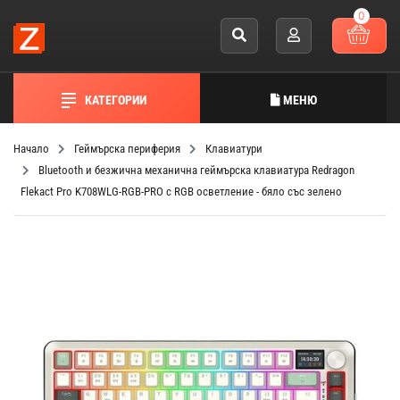
0
КАТЕГОРИИ
МЕНЮ
Начало
Геймърска периферия
Клавиатури
Bluetooth и безжична механична геймърска клавиатура Redragon
Flekact Pro K708WLG-RGB-PRO с RGB осветление - бяло със зелено