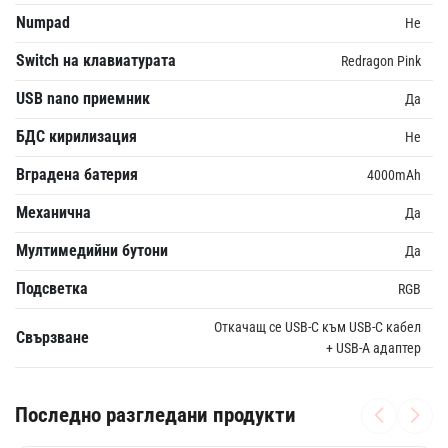
Numpad
Не
Switch на клавиатурата
Redragon Pink
USB nano приемник
Да
БДС кирилизация
Не
Вградена батерия
4000mAh
Механична
Да
Мултимедийни бутони
Да
Подсветка
RGB
Откачащ се USB-C към USB-C кабел
Свързване
+ USB-A адаптер
Последно разгледани продукти