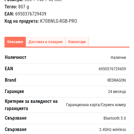
Тегло:
807 g
EAN:
6950376729439
Код на продукта:
K708WLG-RGB-PRO
Описание
Доставка и плащане
Коментари
Наличност
Налични
EAN
6950376729439
Brand
REDRAGON
Гаранция
24 месеца
Критерии за валидност на
Гаранционна карта/Сериен номер
гаранцията
Свързване
Bluetooth 5.0
Свързване
2.4GHz wireless