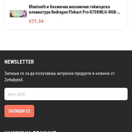
Bluetooth и безжична механична геймърска
клавиатура Redragon Flekact Pro K708WLG-RGB-
PRO с RGB осветление - бяло със зелено
€71.34
NEWSLETTER
Запиши се за да получаваш актуални продукти и новини от
ZettabyteX.
ЗАПИШИ СЕ