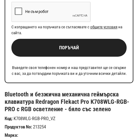
С изпращането на поръчката се съгласявате с
общите условия
на
сайта.
ПОРЪЧАЙ
Въведете своя телефонен номер и наш представител ще се свърже
с вас, за да потвърдим поръчката ви и да уточним всички детайли.
Bluetooth и безжична механична геймърска
клавиатура Redragon Flekact Pro K708WLG-RGB-
PRO с RGB осветление - бяло със зелено
Код:
K708WLG-RGB-PRO_VZ
Продуктов No:
213254
Марка: