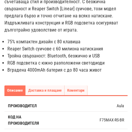
съчетаваща стил и производителност. С безжична
свързаност и Reaper Switch [Linear] суичове, този модел
предлага бързо и точно отчитане на всяко натискане.
Издръжливата конструкция и RGB подсветка осигуряват
дълготрайно удоволствие от играта.
75% компактен дизайн с 80 клавиша
Reaper Switch суичове с 60 милиона натискания
Тройна свързаност: Bluetooth, безжично и USB
RGB подсветка с южно разположени светодиоди
Вградена 4000mAh батерия с до 80 часа живот
Описание
Доставка и плащане
Коментари
ПРОИЗВОДИТЕЛ
Aula
КОД НА
F75MAX-RS-BR
ПРОИЗВОДИТЕЛЯ