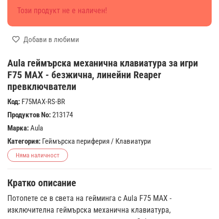
Този продукт не е наличен!
Добави в любими
Aula геймърска механична клавиатура за игри
F75 MAX - безжична, линейни Reaper
превключватели
Код:
F75MAX-RS-BR
Продуктов No:
213174
Марка:
Aula
Категория:
Геймърска периферия
/
Клавиатури
Няма наличност
Кратко описание
Потопете се в света на гейминга с Aula F75 MAX -
изключителна геймърска механична клавиатура,