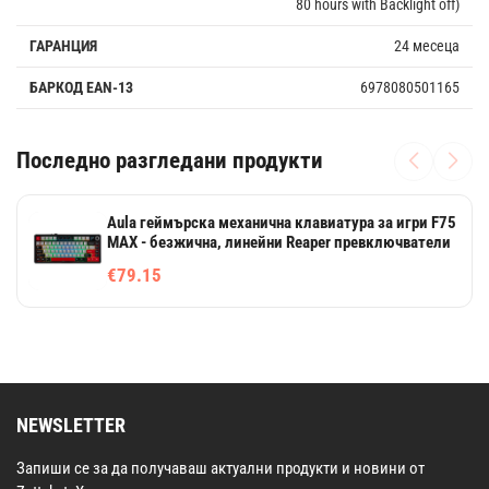
80 hours with Backlight off)
ГАРАНЦИЯ
24 месеца
БАРКОД EAN-13
6978080501165
Последно разгледани продукти
Aula геймърска механична клавиатура за игри F75
MAX - безжична, линейни Reaper превключватели
€79.15
NEWSLETTER
Запиши се за да получаваш актуални продукти и новини от