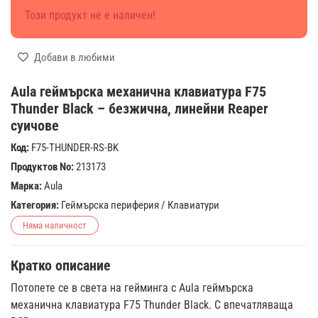
Този продукт не е наличен!
Добави в любими
Aula геймърска механична клавиатура F75
Thunder Black – безжична, линейни Reaper
суичове
Код:
F75-THUNDER-RS-BK
Продуктов No:
213173
Марка:
Aula
Категория:
Геймърска периферия
/
Клавиатури
Няма наличност
Кратко описание
Потопете се в света на гейминга с Aula геймърска
механична клавиатура F75 Thunder Black. С впечатляваща