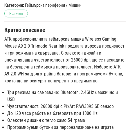
Категория:
Геймърска периферия
/
Мишки
Наличен
Кратко описание
ATK професионалната геймърска мишка Wireless Gaming
Mouse A9 2.0 Tri-mode Nearlink предлага върхова прецизност
и три режима на свързване. С олекотен дизайн и
впечатляваща чувствителност от 26000 dpi, ще се насладите
на безупречна геймърска производителност. Изберете ATK-
A9-2.0-WH за дълготрайна батерия и програмируеми бутони,
които ще ви осигурят конкурентно предимство.
Три режима на свързване: Bluetooth, 2.4GHz безжично и
USB
Чувствителност: 26000 dpi с PixArt PAW3395 SE сензор
До 120 часа работа на батерията при 1000 Hz
Олекотен дизайн с тегло само 54 грама
Програмируеми бутони за персонализиране на играта