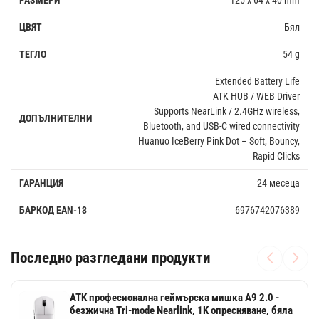
ЦВЯТ
Бял
ТЕГЛО
54 g
Extended Battery Life
ATK HUB / WEB Driver
Supports NearLink / 2.4GHz wireless,
ДОПЪЛНИТЕЛНИ
Bluetooth, and USB-C wired connectivity
Huanuo IceBerry Pink Dot – Soft, Bouncy,
Rapid Clicks
ГАРАНЦИЯ
24 месеца
БАРКОД EAN-13
6976742076389
Последно разгледани продукти
ATK професионална геймърска мишка A9 2.0 -
безжична Tri-mode Nearlink, 1K опресняване, бяла