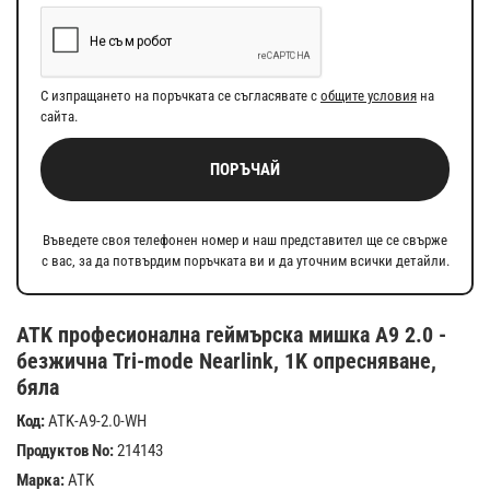
С изпращането на поръчката се съгласявате с
общите условия
на
сайта.
ПОРЪЧАЙ
Въведете своя телефонен номер и наш представител ще се свърже
с вас, за да потвърдим поръчката ви и да уточним всички детайли.
ATK професионална геймърска мишка A9 2.0 -
безжична Tri-mode Nearlink, 1K опресняване,
бяла
Код:
ATK-A9-2.0-WH
Продуктов No:
214143
Марка:
ATK