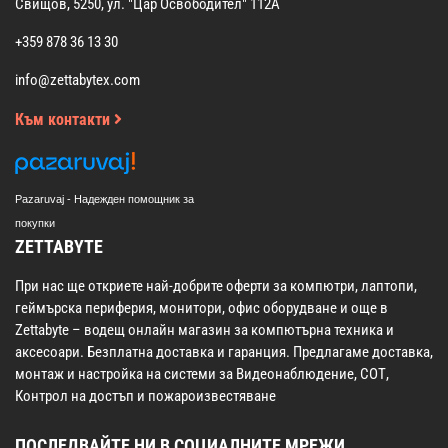
Свищов, 5250, ул. "Цар Освободител" 112А
+359 878 36 13 30
info@zettabytex.com
Към контакти
Pazaruvaj - Надежден помощник за
покупки
ZETTABYTE
При нас ще откриете най-добрите оферти за компютри, лаптопи,
геймърска периферия, монитори, офис оборудване и още в
Zettabyte – водещ онлайн магазин за компютърна техника и
аксесоари. Безплатна доставка и гаранция. Предлагаме доставка,
монтаж и настройка на системи за Видеонаблюдение, СОТ,
Контрол на достъп и пожароизвестяване
ПОСЛЕДВАЙТЕ НИ В СОЦИАЛНИТЕ МРЕЖИ