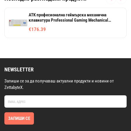
ATK професионална геймърска механична
клавиатура Professional Gaming Mechanical
Keyboard RS6 Ultra - 8K, TTC RGB Magneto Switches
€176.39
[Linear] - White Shadow
NEWSLETTER
Запиши се за да получаваш актуални продукти и новини от
ZettabyteX.
ЗАПИШИ СЕ