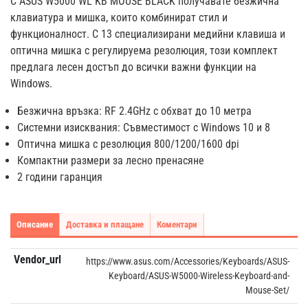
С ASUS W5000 WL KB MOUSE BLACK получавате безжична
клавиатура и мишка, които комбинират стил и
функционалност. С 13 специализирани медийни клавиша и
оптична мишка с регулируема резолюция, този комплект
предлага лесен достъп до всички важни функции на
Windows.
Безжична връзка: RF 2.4GHz с обхват до 10 метра
Системни изисквания: Съвместимост с Windows 10 и 8
Оптична мишка с резолюция 800/1200/1600 dpi
Компактни размери за лесно пренасяне
2 години гаранция
Описание
Доставка и плащане
Коментари
Vendor_url
https://www.asus.com/Accessories/Keyboards/ASUS-
Keyboard/ASUS-W5000-Wireless-Keyboard-and-
Mouse-Set/