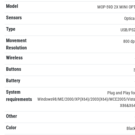
Model
MOP-59D 2X MINI OP
Sensors
Optica
Type
USB/PS
Movement
800 dp
Resolution
Wireless
Buttons
Battery
System
Plug and Play fo
requirements
Windows98/ME/2000/XP(X64)/2003(X64)/MCE2005/Vist
X86&X6
Other
Color
Blac