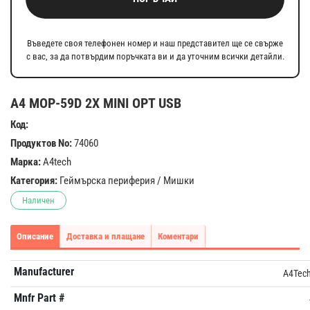
Въведете своя телефонен номер и наш представител ще се свърже
с вас, за да потвърдим поръчката ви и да уточним всички детайли.
A4 MOP-59D 2X MINI OPT USB
Код:
Продуктов No:
74060
Марка:
A4tech
Категория:
Геймърска периферия
/
Мишки
Наличен
Описание
Доставка и плащане
Коментари
Manufacturer
A4Tec
Mnfr Part #