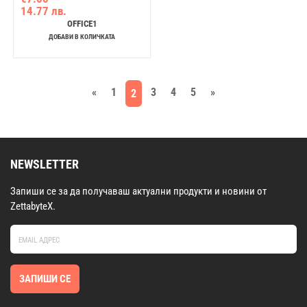
14.77 лв.
OFFICE1
ДОБАВИ В КОЛИЧКАТА
«
1
3
4
5
»
2
NEWSLETTER
Запиши се за да получаваш актуални продукти и новини от
ZettabyteX.
ЗАПИШИ СЕ