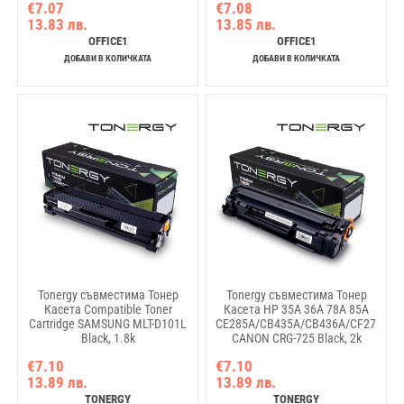
€7.07
€7.08
13.83 лв.
13.85 лв.
OFFICE1
OFFICE1
ДОБАВИ В КОЛИЧКАТА
ДОБАВИ В КОЛИЧКАТА
Tonergy съвместима Тонер
Tonergy съвместима Тонер
Касета Compatible Toner
Касета HP 35A 36A 78A 85A
Cartridge SAMSUNG MLT-D101L
CE285A/CB435A/CB436A/CF278A
Black, 1.8k
CANON CRG-725 Black, 2k
€7.10
€7.10
13.89 лв.
13.89 лв.
TONERGY
TONERGY