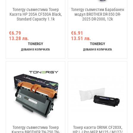
Tonergy съвместима Тонер
Tonergy съвместим Барабанен
Касета HP 205A CF530A Black,
модул BROTHER DR-350 DR-
Standard Capacity 1.1k
2025 DR-2000, 12k
€6.79
€6.91
13.28 лв.
13.51 лв.
TONERGY
TONERGY
ДОБАВИ В КОЛИЧКАТА
ДОБАВИ В КОЛИЧКАТА
Tonergy съвместима Тонер
Тонер касета ORINK CF283X,
Касета BROTHER TN-750 TN-
HP LJ Pro MFP M125 / M127/