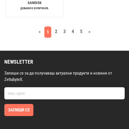
SANDISK
ДОБАВИ В КОЛИЧКАТА
«
2
3
4
5
»
1
NEWSLETTER
Запиши се за да получаваш актуални продукти и новини от
ZettabyteX.
ЗАПИШИ СЕ