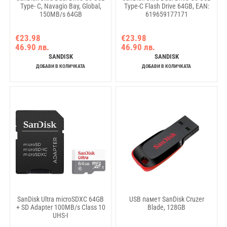
Type- C, Navagio Bay, Global,
Type-C Flash Drive 64GB, EAN:
150MB/s 64GB
619659177171
€23.98
€23.98
46.90 лв.
46.90 лв.
SANDISK
SANDISK
ДОБАВИ В КОЛИЧКАТА
ДОБАВИ В КОЛИЧКАТА
SanDisk Ultra microSDXC 64GB
USB памет SanDisk Cruzer
+ SD Adapter 100MB/s Class 10
Blade, 128GB
UHS-I