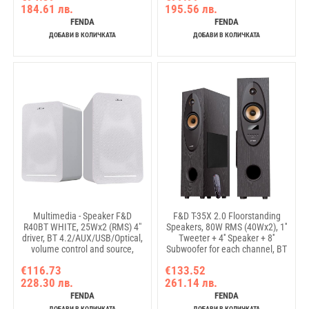
184.61 лв.
195.56 лв.
mode/ Remote Control/ Black
FENDA
FENDA
ДОБАВИ В КОЛИЧКАТА
ДОБАВИ В КОЛИЧКАТА
Multimedia - Speaker F&D
F&D T-35X 2.0 Floorstanding
R40BT WHITE, 25Wx2 (RMS) 4"
Speakers, 80W RMS (40Wx2), 1''
driver, BT 4.2/AUX/USB/Optical,
Tweeter + 4'' Speaker + 8''
volume control and source,
Subwoofer for each channel, BT
remote control
5.0/AUX/Optical/USB/FM/Karaoke
€116.73
€133.52
function/LED Display/Remote
228.30 лв.
261.14 лв.
control/Microphone
included/Wooden/Black
FENDA
FENDA
ДОБАВИ В КОЛИЧКАТА
ДОБАВИ В КОЛИЧКАТА