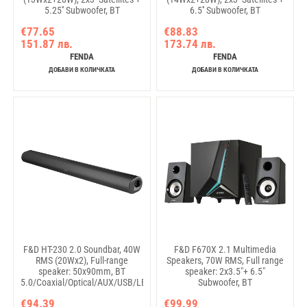
5.25'' Subwoofer, BT
6.5'' Subwoofer, BT
5.0/NFC/AUX/USB/FM/SD card
5.0/NFC/AUX/USB/FM/SD card
€77.65
€88.83
reader/Multi-color LED/LED
reader/Multi-color LED/LED
151.87 лв.
173.74 лв.
Display/Remote
Display/Remote
Control/Wooden/Black
Control/Wooden/Black
FENDA
FENDA
ДОБАВИ В КОЛИЧКАТА
ДОБАВИ В КОЛИЧКАТА
F&D HT-230 2.0 Soundbar, 40W
F&D F670X 2.1 Multimedia
RMS (20Wx2), Full-range
Speakers, 70W RMS, Full range
speaker: 50x90mm, BT
speaker: 2x3.5"+ 6.5"
5.0/Coaxial/Optical/AUX/USB/LED
Subwoofer, BT
Display/Remote Control/Black
5.3/AUX/USB/Coaxial/LED
€94.39
€99.99
Display/RGB multi-color lighting