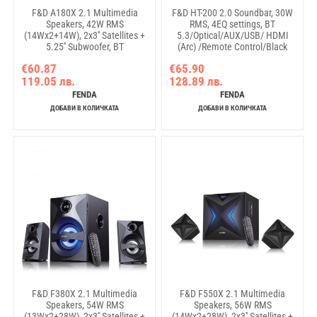
F&D A180X 2.1 Multimedia
F&D HT-200 2.0 Soundbar, 30W
Speakers, 42W RMS
RMS, 4EQ settings, BT
(14Wx2+14W), 2x3'' Satellites +
5.3/Optical/AUX/USB/ HDMI
5.25'' Subwoofer, BT
(Arc) /Remote Control/Black
5.0/AUX/USB/FM/LED
€60.87
€65.90
Display/Remote
119.05 лв.
128.89 лв.
Control/Wooden/Black
FENDA
FENDA
ДОБАВИ В КОЛИЧКАТА
ДОБАВИ В КОЛИЧКАТА
F&D F380X 2.1 Multimedia
F&D F550X 2.1 Multimedia
Speakers, 54W RMS
Speakers, 56W RMS
(13Wx2+28W), 2x3'' Satellites +
(14Wx2+28W), 2x3'' Satellites +