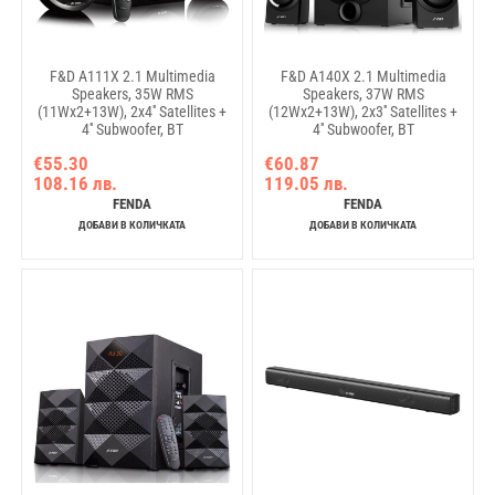
F&D A111X 2.1 Multimedia
F&D A140X 2.1 Multimedia
Speakers, 35W RMS
Speakers, 37W RMS
(11Wx2+13W), 2x4'' Satellites +
(12Wx2+13W), 2x3'' Satellites +
4'' Subwoofer, BT
4'' Subwoofer, BT
5.0/AUX/USB/FM/Remote
5.0/AUX/USB/FM/Multi-color
€55.30
€60.87
Control/Wooden/Black
LED/Remote
108.16 лв.
119.05 лв.
Control/Wooden/Black
FENDA
FENDA
ДОБАВИ В КОЛИЧКАТА
ДОБАВИ В КОЛИЧКАТА