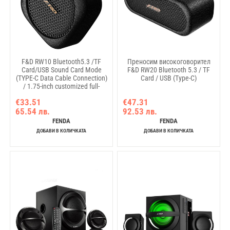
F&D RW10 Bluetooth5.3 /TF
Преносим високоговорител
Card/USB Sound Card Mode
F&D RW20 Bluetooth 5.3 / TF
(TYPE-C Data Cable Connection)
Card / USB (Type-C)
/ 1.75-inch customized full-
frequency speaker the 2 Passive
€33.51
€47.31
radiator / Up to 10 hours
65.54 лв.
92.53 лв.
playtime / TWS serial
connection can be connected to
FENDA
FENDA
RW20
ДОБАВИ В КОЛИЧКАТА
ДОБАВИ В КОЛИЧКАТА