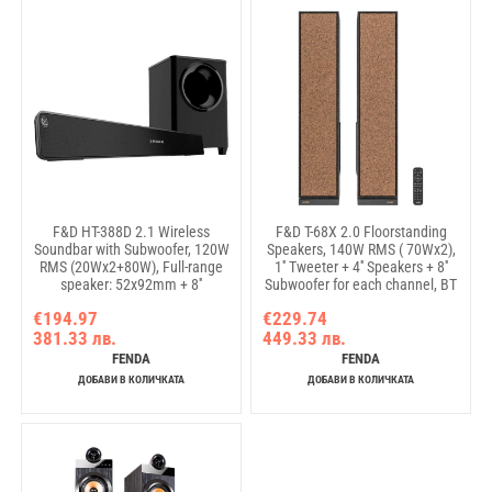
F&D HT-388D 2.1 Wireless
F&D T-68X 2.0 Floorstanding
Soundbar with Subwoofer, 120W
Speakers, 140W RMS ( 70Wx2),
RMS (20Wx2+80W), Full-range
1'' Tweeter + 4'' Speakers + 8''
speaker: 52x92mm + 8''
Subwoofer for each channel, BT
Subwoofer, BT
5.3/Optical/COAXIAL/AUX/USB/Kara
€194.97
€229.74
5.0/Optical/AUX/HDMI/USB/LED
function/LED Display/Remote
381.33 лв.
449.33 лв.
Display/Remote
control/Microphone/Wooden,
Control/Wooden/Black
Touch buttons, Black
FENDA
FENDA
ДОБАВИ В КОЛИЧКАТА
ДОБАВИ В КОЛИЧКАТА