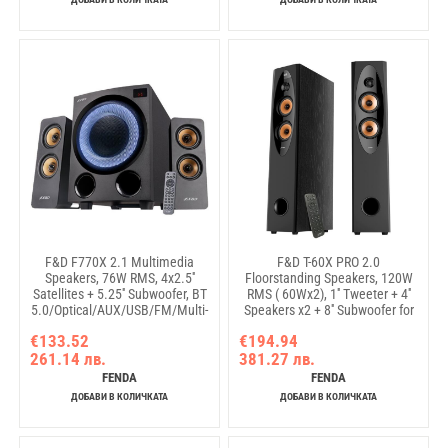
F&D F770X 2.1 Multimedia
F&D T-60X PRO 2.0
Speakers, 76W RMS, 4x2.5''
Floorstanding Speakers, 120W
Satellites + 5.25'' Subwoofer, BT
RMS ( 60Wx2), 1'' Tweeter + 4''
5.0/Optical/AUX/USB/FM/Multi-
Speakers x2 + 8'' Subwoofer for
color LED/LED Display/Remote
each channel, BT
€133.52
€194.94
Control/Wooden/Black
5.3/Optical/COAXIAL/AUX/USB/FM/K
261.14 лв.
381.27 лв.
function/LED Display/Remote
control/Microphone/Wooden,
FENDA
FENDA
Touch buttons, Black
ДОБАВИ В КОЛИЧКАТА
ДОБАВИ В КОЛИЧКАТА