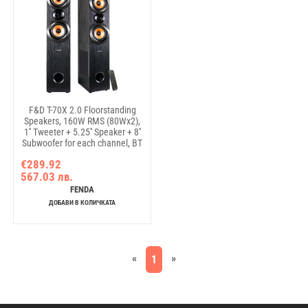
F&D T-70X 2.0 Floorstanding
Speakers, 160W RMS (80Wx2),
1'' Tweeter + 5.25'' Speaker + 8''
Subwoofer for each channel, BT
5.0/HDMI(ARC)/Optical/Coaxial/AUX/USB/FM/Karaoke
€289.92
function/ LED Display/Remote
567.03 лв.
control/Microphone
included/Wooden/Black
FENDA
ДОБАВИ В КОЛИЧКАТА
«
»
1