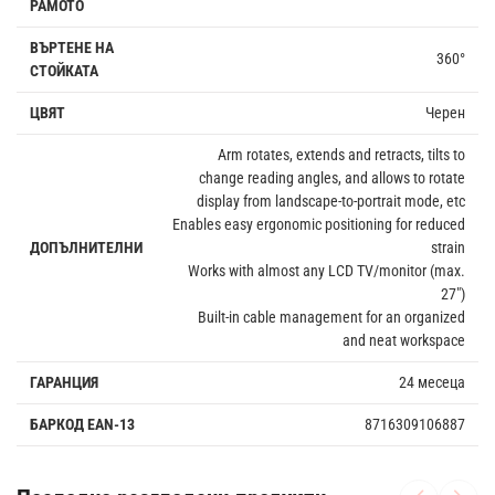
РАМОТО
ВЪРТЕНЕ НА
360°
СТОЙКАТА
ЦВЯТ
Черен
Arm rotates, extends and retracts, tilts to
change reading angles, and allows to rotate
display from landscape-to-portrait mode, etc
Enables easy ergonomic positioning for reduced
ДОПЪЛНИТЕЛНИ
strain
Works with almost any LCD TV/monitor (max.
27")
Built-in cable management for an organized
and neat workspace
ГАРАНЦИЯ
24 месеца
БАРКОД EAN-13
8716309106887