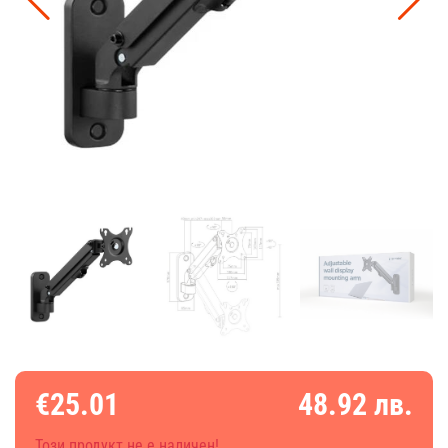
€25.01
48.92 лв.
Този продукт не е наличен!